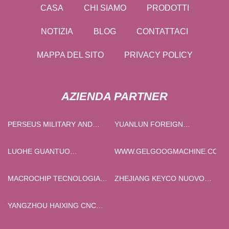
CASA
CHI SIAMO
PRODOTTI
NOTIZIA
BLOG
CONTATTACI
MAPPA DEL SITO
PRIVACY POLICY
AZIENDA PARTNER
PERSEUS MILITARY AND
YUANLUN FOREIGN
AEROSPACE FANS CO., LTD
COMMERCIO CO ., LTD .
LUOHE GUANTUO
WWW.GELGOOGMACHINE.COM
MACHINERY CO., LTD.
MACROCHIP TECNOLOGIA
ZHEJIANG KEYCO NUOVO
CO., LTD
MATERIALE TECNOLOGIA
CO., LTD.
YANGZHOU HAIXING CNC
PENNELLO MACCHINA CO.,