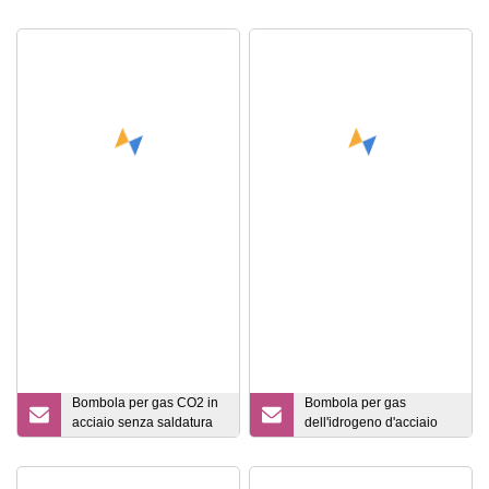
Bombola per gas CO2 in
Bombola per gas
acciaio senza saldatura
dell'idrogeno d'acciaio
con contenitore ad alta
senza cuciture del
pressione da 68 litri e 150
contenitore ad alta
bar
pressione del CE di 50L