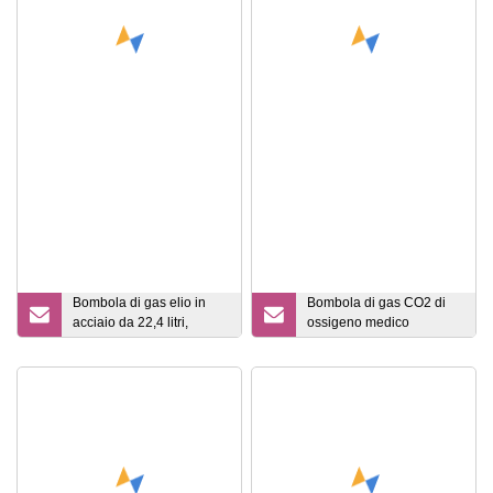
Bombola di gas elio in
Bombola di gas CO2 di
acciaio da 22,4 litri,
ossigeno medico
riempita con gas elio, per
industriale in acciaio
palloncino, spessore 1,2
senza saldatura da 68 litri
mm, con liquido protettivo
di alta qualità da 150 bar