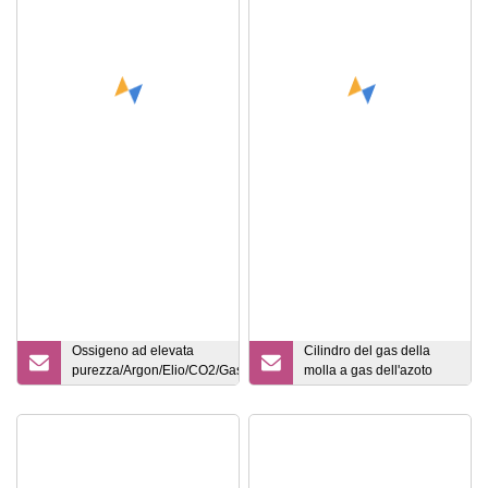
150bar 5.4mm ISO9809
Ossigeno ad elevata
Cilindro del gas della
purezza/Argon/Elio/CO2/Gas
molla a gas dell'azoto
N2o/Acetilene/Etilene Gas
dell'asta del pistone
C2h4/Gas Sf6/Gas
CF4/Bombola di gas
Co/Bombola di ossigeno